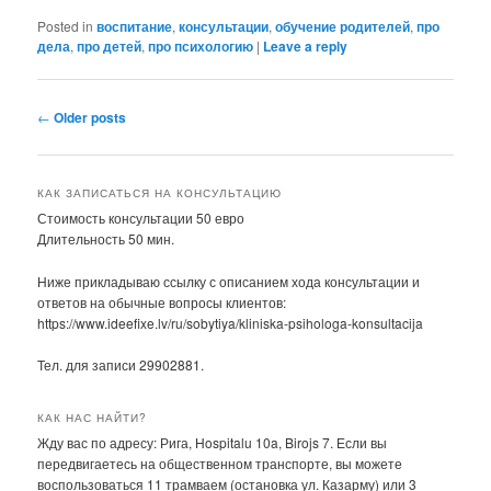
Posted in
воспитание
,
консультации
,
обучение родителей
,
про
дела
,
про детей
,
про психологию
|
Leave a reply
Post
←
Older posts
navigation
КАК ЗАПИСАТЬСЯ НА КОНСУЛЬТАЦИЮ
Стоимость консультации 50 евро
Длительность 50 мин.
Ниже прикладываю ссылку с описанием хода консультации и
ответов на обычные вопросы клиентов:
https://www.ideefixe.lv/ru/sobytiya/kliniska-psihologa-konsultacija
Тел. для записи 29902881.
КАК НАС НАЙТИ?
Жду вас по адресу: Рига, Hospitalu 10a, Birojs 7. Если вы
передвигаетесь на общественном транспорте, вы можете
воспользоваться 11 трамваем (остановка ул. Казарму) или 3