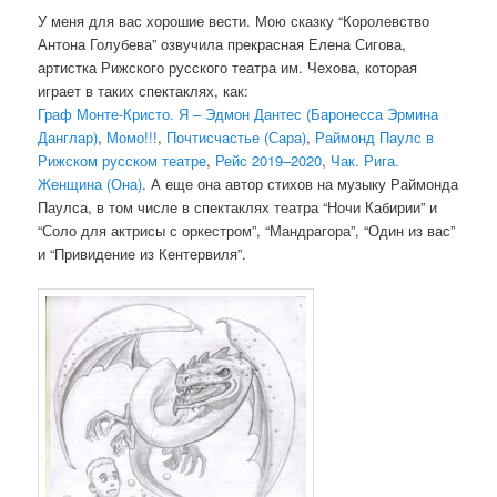
У меня для вас хорошие вести. Мою сказку “Королевство
Антона Голубева” озвучила прекрасная Елена Сигова,
артистка Рижского русского театра им. Чехова, которая
играет в таких спектаклях, как:
Граф Монте-Кристо. Я – Эдмон Дантес (Баронесса Эрмина
Данглар)
,
Момо!!!
,
Почтисчастье (Сара)
,
Раймонд Паулс в
Рижском русском театре
,
Рейс 2019–2020
,
Чак. Рига.
Женщина (Она)
. А еще она автор стихов на музыку Раймонда
Паулса, в том числе в спектаклях театра “Ночи Кабирии” и
“Соло для актрисы с оркестром”, “Мандрагора”, “Один из вас”
и “Привидение из Кентервиля”.