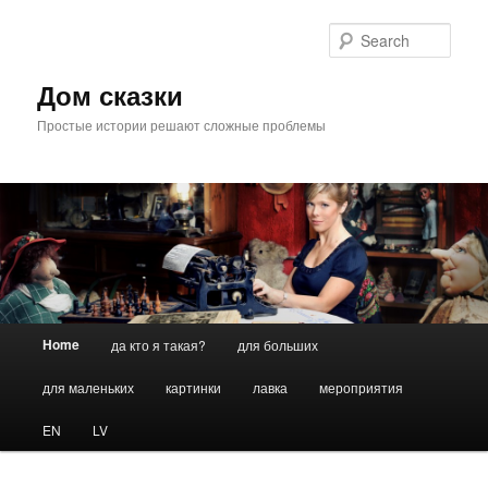
Skip
Skip
to
to
Sear
primary
secondary
content
content
Дом сказки
Простые истории решают сложные проблемы
Main
Home
да кто я такая?
для больших
menu
для маленьких
картинки
лавка
мероприятия
EN
LV