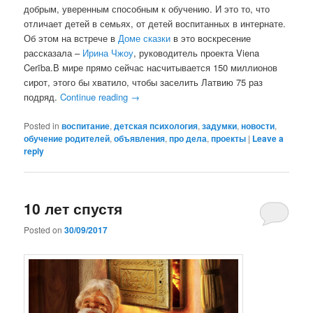
добрым, уверенным способным к обучению. И это то, что
отличает детей в семьях, от детей воспитанных в интернате.
Об этом на встрече в
Доме сказки
в это воскресение
рассказала –
Ирина Чжоу
, руководитель проекта Viena
Cerība.В мире прямо сейчас насчитывается 150 миллионов
сирот, этого бы хватило, чтобы заселить Латвию 75 раз
подряд.
Continue reading
→
Posted in
воспитание
,
детская психология
,
задумки
,
новости
,
обучение родителей
,
объявления
,
про дела
,
проекты
|
Leave a
reply
10 лет спустя
Posted on
30/09/2017