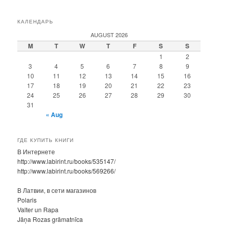
КАЛЕНДАРЬ
AUGUST 2026
M
T
W
T
F
S
S
1
2
3
4
5
6
7
8
9
10
11
12
13
14
15
16
17
18
19
20
21
22
23
24
25
26
27
28
29
30
31
« Aug
ГДЕ КУПИТЬ КНИГИ
В Интернете
http://www.labirint.ru/books/535147/
http://www.labirint.ru/books/569266/
В Латвии, в сети магазинов
Polaris
Valter un Rapa
Jāņa Rozas grāmatnīca