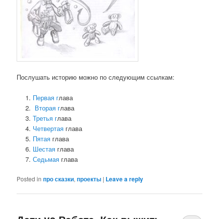
Послушать историю можно по следующим ссылкам:
Первая г
лава
Вторая г
лава
Третья г
лава
Четвертая
глава
Пятая
глава
Шестая
глава
Седьмая
глава
Posted in
про сказки
,
проекты
|
Leave a reply