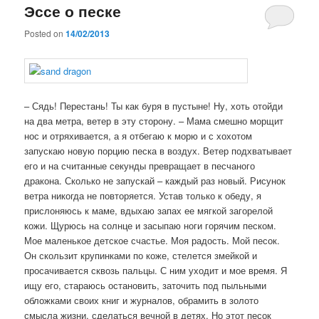
Эссе о песке
Posted on
14/02/2013
– Сядь! Перестань! Ты как буря в пустыне! Ну, хоть отойди
на два метра, ветер в эту сторону. – Мама смешно морщит
нос и отряхивается, а я отбегаю к морю и с хохотом
запускаю новую порцию песка в воздух. Ветер подхватывает
его и на считанные секунды превращает в песчаного
дракона. Сколько не запускай – каждый раз новый. Рисунок
ветра никогда не повторяется. Устав только к обеду, я
прислоняюсь к маме, вдыхаю запах ее мягкой загорелой
кожи. Щурюсь на солнце и засыпаю ноги горячим песком.
Мое маленькое детское счастье. Моя радость. Мой песок.
Он скользит крупинками по коже, стелется змейкой и
просачивается сквозь пальцы. С ним уходит и мое время. Я
ищу его, стараюсь остановить, заточить под пыльными
обложками своих книг и журналов, обрамить в золото
смысла жизни, сделаться вечной в детях. Но этот песок