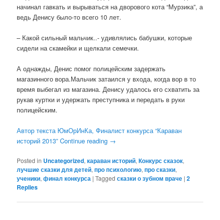
начинал гавкать и вырываться на дворового кота “Мурзика”, а
ведь Денису было-то всего 10 лет.
– Какой сильный мальчик..- удивлялись бабушки, которые
сидели на скамейки и щелкали семечки.
А однажды, Денис помог полицейским задержать
магазинного вора.Мальчик затаился у входа, когда вор в то
время выбегал из магазина. Денису удалось его схватить за
рукав куртки и удержать преступника и передать в руки
полицейским.
Автор текста ЮмОрИнКа, Финалист конкурса “Караван
историй 2013”
Continue reading
→
Posted in
Uncategorized
,
караван историй
,
Конкурс сказок
,
лучшие сказки для детей
,
про психологию
,
про сказки
,
ученики
,
финал конкурса
|
Tagged
сказки о зубном враче
|
2
Replies