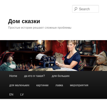
Skip
Skip
to
to
Sear
primary
secondary
content
content
Дом сказки
Простые истории решают сложные проблемы
Main
Home
да кто я такая?
для больших
menu
для маленьких
картинки
лавка
мероприятия
EN
LV