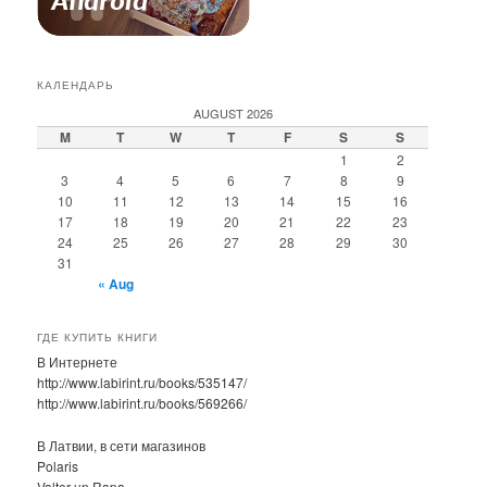
КАЛЕНДАРЬ
AUGUST 2026
M
T
W
T
F
S
S
1
2
3
4
5
6
7
8
9
10
11
12
13
14
15
16
17
18
19
20
21
22
23
24
25
26
27
28
29
30
31
« Aug
ГДЕ КУПИТЬ КНИГИ
В Интернете
http://www.labirint.ru/books/535147/
http://www.labirint.ru/books/569266/
В Латвии, в сети магазинов
Polaris
Valter un Rapa