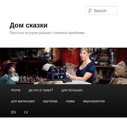
Skip
to
Sear
primary
content
Дом сказки
Простые истории решают сложные проблемы
Main
Home
да кто я такая?
для больших
menu
для маленьких
картинки
лавка
мероприятия
EN
LV