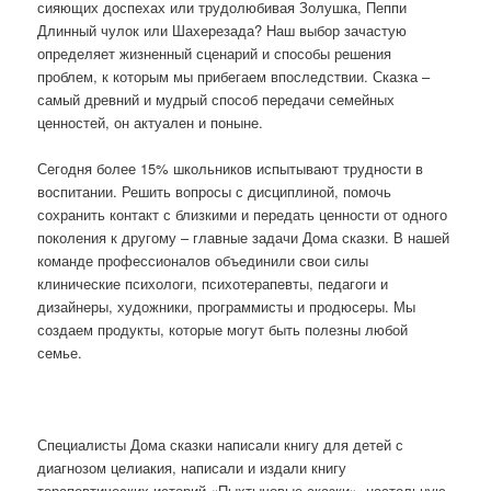
сияющих доспехах или трудолюбивая Золушка, Пеппи
Длинный чулок или Шахерезада? Наш выбор зачастую
определяет жизненный сценарий и способы решения
проблем, к которым мы прибегаем впоследствии. Сказка –
самый древний и мудрый способ передачи семейных
ценностей, он актуален и поныне.
Сегодня более 15% школьников испытывают трудности в
воспитании. Решить вопросы с дисциплиной, помочь
сохранить контакт с близкими и передать ценности от одного
поколения к другому – главные задачи Дома сказки. В нашей
команде профессионалов объединили свои силы
клинические психологи, психотерапевты, педагоги и
дизайнеры, художники, программисты и продюсеры. Мы
создаем продукты, которые могут быть полезны любой
семье.
Специалисты Дома сказки написали книгу для детей с
диагнозом целиакия, написали и издали книгу
терапевтических историй «Пыхтычовые сказки», настольную