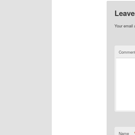
Leave
Your email 
Commen
Name