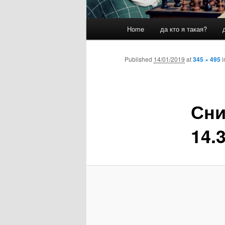
Main
Home
да кто я такая?
menu
Published
14/01/2019
at
345 × 495
i
Сни
14.