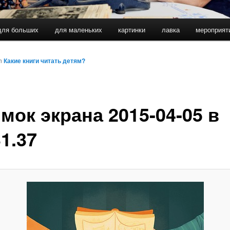
для больших
для маленьких
картинки
лавка
мероприят
n
Какие книги читать детям?
мок экрана 2015-04-05 в
31.37