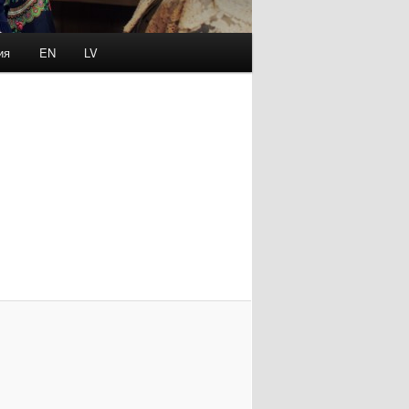
ия
EN
LV
Image
navigation