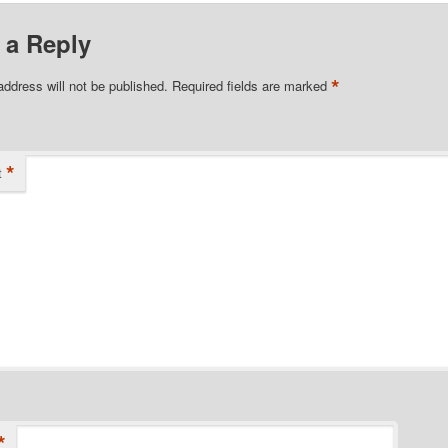
 a Reply
*
address will not be published.
Required fields are marked
*
t
*