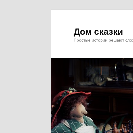
Skip
to
primary
Дом сказки
content
Простые истории решают сл